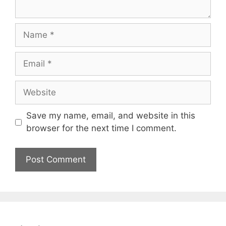
Name
Email
Website
Save my name, email, and website in this
browser for the next time I comment.