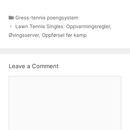
Categories
Gress-tennis poengsystem
Lawn Tennis Singles: Oppvarmingsregler,
Øvingsserver, Oppførsel før kamp
Leave a Comment
Comment