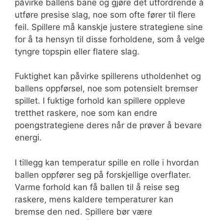
påvirke ballens bane og gjøre det utfordrende å
utføre presise slag, noe som ofte fører til flere
feil. Spillere må kanskje justere strategiene sine
for å ta hensyn til disse forholdene, som å velge
tyngre topspin eller flatere slag.
Fuktighet kan påvirke spillerens utholdenhet og
ballens oppførsel, noe som potensielt bremser
spillet. I fuktige forhold kan spillere oppleve
tretthet raskere, noe som kan endre
poengstrategiene deres når de prøver å bevare
energi.
I tillegg kan temperatur spille en rolle i hvordan
ballen oppfører seg på forskjellige overflater.
Varme forhold kan få ballen til å reise seg
raskere, mens kaldere temperaturer kan
bremse den ned. Spillere bør være