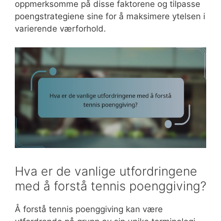
oppmerksomme på disse faktorene og tilpasse
poengstrategiene sine for å maksimere ytelsen i
varierende værforhold.
Hva er de vanlige utfordringene
med å forstå tennis poenggiving?
Å forstå tennis poenggiving kan være