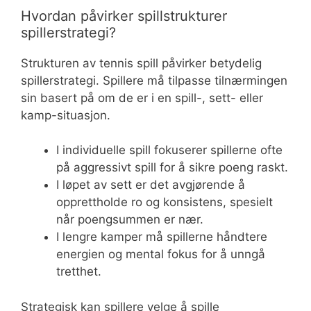
Hvordan påvirker spillstrukturer
spillerstrategi?
Strukturen av tennis spill påvirker betydelig
spillerstrategi. Spillere må tilpasse tilnærmingen
sin basert på om de er i en spill-, sett- eller
kamp-situasjon.
I individuelle spill fokuserer spillerne ofte
på aggressivt spill for å sikre poeng raskt.
I løpet av sett er det avgjørende å
opprettholde ro og konsistens, spesielt
når poengsummen er nær.
I lengre kamper må spillerne håndtere
energien og mental fokus for å unngå
tretthet.
Strategisk kan spillere velge å spille