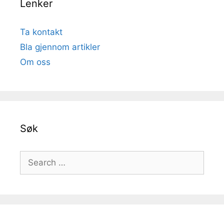
Lenker
Ta kontakt
Bla gjennom artikler
Om oss
Søk
Search
for: