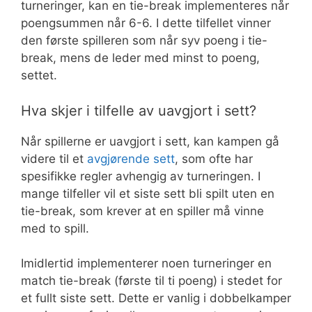
turneringer, kan en tie-break implementeres når
poengsummen når 6-6. I dette tilfellet vinner
den første spilleren som når syv poeng i tie-
break, mens de leder med minst to poeng,
settet.
Hva skjer i tilfelle av uavgjort i sett?
Når spillerne er uavgjort i sett, kan kampen gå
videre til et
avgjørende sett
, som ofte har
spesifikke regler avhengig av turneringen. I
mange tilfeller vil et siste sett bli spilt uten en
tie-break, som krever at en spiller må vinne
med to spill.
Imidlertid implementerer noen turneringer en
match tie-break (første til ti poeng) i stedet for
et fullt siste sett. Dette er vanlig i dobbelkamper