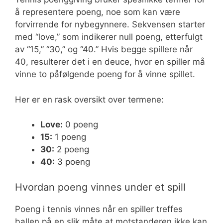
å representere poeng, noe som kan være
forvirrende for nybegynnere. Sekvensen starter
med “love,” som indikerer null poeng, etterfulgt
av “15,” “30,” og “40.” Hvis begge spillere når
40, resulterer det i en deuce, hvor en spiller må
vinne to påfølgende poeng for å vinne spillet.
Her er en rask oversikt over termene:
Love:
0 poeng
15:
1 poeng
30:
2 poeng
40:
3 poeng
Hvordan poeng vinnes under et spill
Poeng i tennis vinnes når en spiller treffes
ballen på en slik måte at motstanderen ikke kan