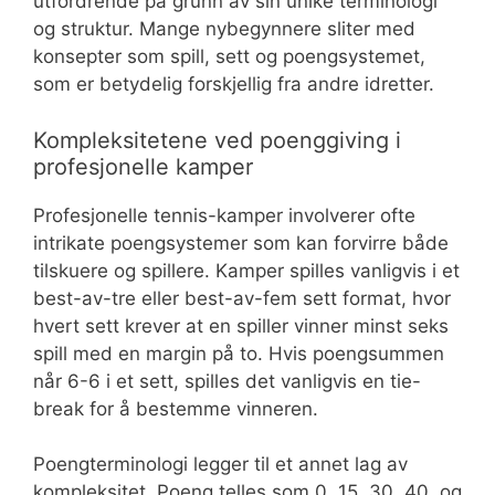
utfordrende på grunn av sin unike terminologi
og struktur. Mange nybegynnere sliter med
konsepter som spill, sett og poengsystemet,
som er betydelig forskjellig fra andre idretter.
Kompleksitetene ved poenggiving i
profesjonelle kamper
Profesjonelle tennis-kamper involverer ofte
intrikate poengsystemer som kan forvirre både
tilskuere og spillere. Kamper spilles vanligvis i et
best-av-tre eller best-av-fem sett format, hvor
hvert sett krever at en spiller vinner minst seks
spill med en margin på to. Hvis poengsummen
når 6-6 i et sett, spilles det vanligvis en tie-
break for å bestemme vinneren.
Poengterminologi legger til et annet lag av
kompleksitet. Poeng telles som 0, 15, 30, 40, og