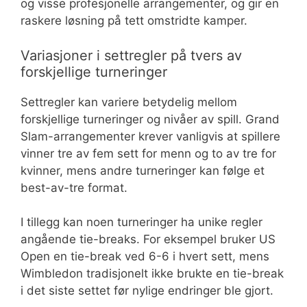
og visse profesjonelle arrangementer, og gir en
raskere løsning på tett omstridte kamper.
Variasjoner i settregler på tvers av
forskjellige turneringer
Settregler kan variere betydelig mellom
forskjellige turneringer og nivåer av spill. Grand
Slam-arrangementer krever vanligvis at spillere
vinner tre av fem sett for menn og to av tre for
kvinner, mens andre turneringer kan følge et
best-av-tre format.
I tillegg kan noen turneringer ha unike regler
angående tie-breaks. For eksempel bruker US
Open en tie-break ved 6-6 i hvert sett, mens
Wimbledon tradisjonelt ikke brukte en tie-break
i det siste settet før nylige endringer ble gjort.