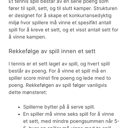
Et tennis spill består av en serie poeng som
fører til spill, sett, og til slutt kamper. Strukturen
er designet for å skape et konkurransedyktig
miljø hvor spillere må vinne et spesifikt antall
spill for å kreve et sett, og et visst antall sett for
å vinne kampen.
Rekkefølge av spill innen et sett
I tennis er et sett laget av spill, og hvert spill
består av poeng. For å vinne et spill må en
spiller score minst fire poeng og lede med to
poeng. Rekkefølgen av spill følger vanligvis
dette mønsteret:
Spillerne bytter på å serve spill.
En spiller må vinne seks spill for å vinne
et sett, med mindre poengsummen når 5-