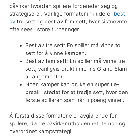
påvirker hvordan spillere forbereder seg og
strategiserer. Vanlige formater inkluderer
best
av
tre sett og best av fem sett, hvor sistnevnte
ofte sees i store turneringer.
Best av tre sett: En spiller må vinne to
sett for å vinne kampen.
Best av fem sett: En spiller må vinne tre
sett, vanligvis brukt i menns Grand Slam-
arrangementer.
Noen kamper kan bruke en super tie-
break i stedet for et tredje sett, hvor den
første spilleren som når ti poeng vinner.
Å forstå disse formatene er avgjørende for
spillere, da de påvirker utholdenhet, tempo og
overordnet kampstrategi.