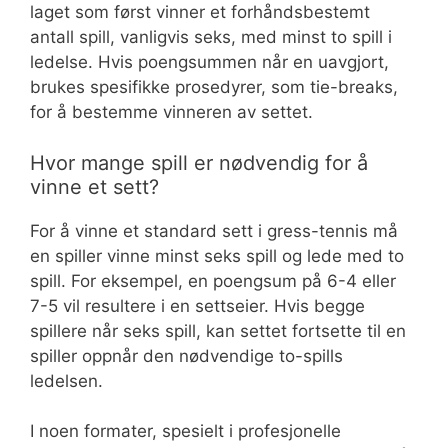
laget som først vinner et forhåndsbestemt
antall spill, vanligvis seks, med minst to spill i
ledelse. Hvis poengsummen når en uavgjort,
brukes spesifikke prosedyrer, som tie-breaks,
for å bestemme vinneren av settet.
Hvor mange spill er nødvendig for å
vinne et sett?
For å vinne et standard sett i gress-tennis må
en spiller vinne minst seks spill og lede med to
spill. For eksempel, en poengsum på 6-4 eller
7-5 vil resultere i en settseier. Hvis begge
spillere når seks spill, kan settet fortsette til en
spiller oppnår den nødvendige to-spills
ledelsen.
I noen formater, spesielt i profesjonelle