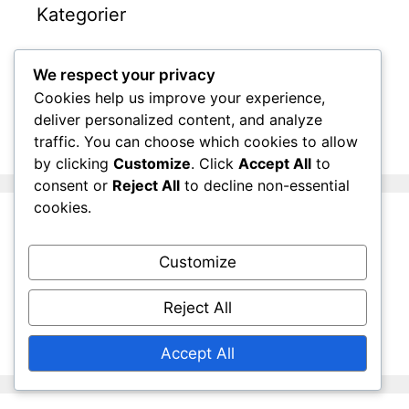
Kategorier
Gress-tennis poengsystem
We respect your privacy
Regler for dobbelspill i tennis på gress
Cookies help us improve your experience,
deliver personalized content, and analyze
Regler for enkeltspill i tennis på gress
traffic. You can choose which cookies to allow
by clicking
Customize
. Click
Accept All
to
consent or
Reject All
to decline non-essential
cookies.
Arkiv
Customize
February 2026
Reject All
January 2026
Accept All