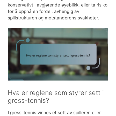
konservativt i avgjørende øyeblikk, eller ta risiko
for å oppnå en fordel, avhengig av
spillstrukturen og motstanderens svakheter.
Hva er reglene som styrer sett i
gress-tennis?
I gress-tennis vinnes et sett av spilleren eller