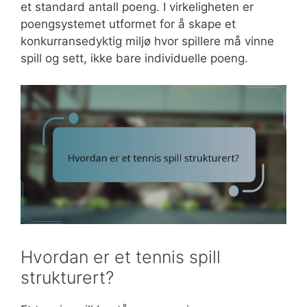
et standard antall poeng. I virkeligheten er
poengsystemet utformet for å skape et
konkurransedyktig miljø hvor spillere må vinne
spill og sett, ikke bare individuelle poeng.
Hvordan er et tennis spill
strukturert?