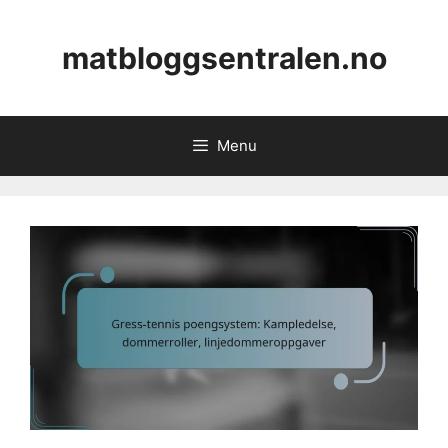
Skip
to
matbloggsentralen.no
content
Menu