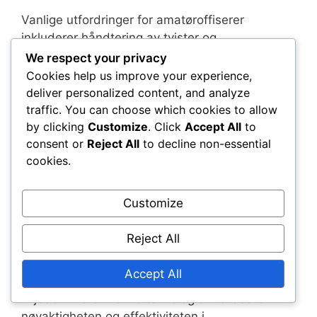
Vanlige utfordringer for amatøroffiserer
inkluderer håndtering av tvister og
opprettholdelse av kontroll over kampen. Uten
We respect your privacy
støtte fra teknologi må amatørdommere være
Cookies help us improve your experience,
forberedt på å håndtere konflikter og
deliver personalized content, and analyze
kommunisere effektivt med spillerne for å
traffic. You can choose which cookies to allow
opprettholde integriteten i spillet. Klare
by clicking
Customize
. Click
Accept All
to
consent or
Reject All
to decline non-essential
retningslinjer og opplæring kan hjelpe
cookies.
amatøroffiserer med å navigere disse
situasjonene mer effektivt.
Customize
Utstyr brukt
Reject All
Profesjonelle kamper bruker avansert utstyr,
inkludert elektroniske linjekallingssystemer og
Accept All
kommunikasjonsenheter for dommere og
linjedommere. Denne teknologien forbedrer
nøyaktigheten og effektiviteten i