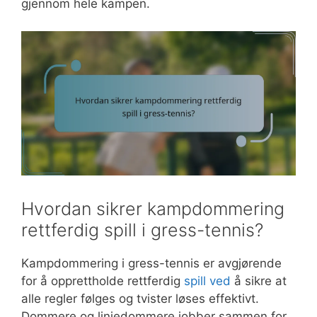
gjennom hele kampen.
Hvordan sikrer kampdommering
rettferdig spill i gress-tennis?
Kampdommering i gress-tennis er avgjørende
for å opprettholde rettferdig
spill ved
å sikre at
alle regler følges og tvister løses effektivt.
Dommere og linjedommere jobber sammen for