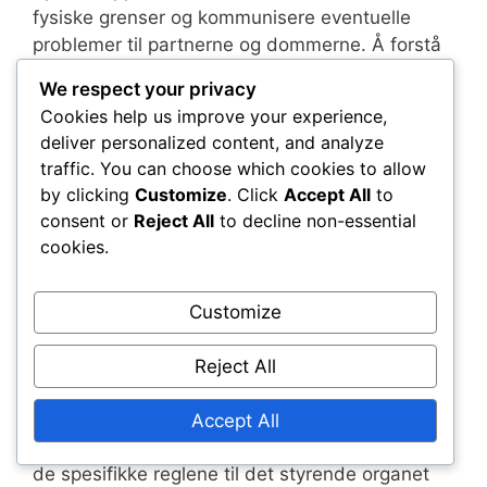
fysiske grenser og kommunisere eventuelle
problemer til partnerne og dommerne. Å forstå
disse retningslinjene kan hjelpe lag med å
We respect your privacy
navigere potensielle skader mer effektivt under
Cookies help us improve your experience,
matcher.
deliver personalized content, and analyze
traffic. You can choose which cookies to allow
Spilleransvar
by clicking
Customize
. Click
Accept All
to
consent or
Reject All
to decline non-essential
Spillere har et ansvar for å håndtere helsen sin
cookies.
og kommunisere eventuelle skader til
dommerne og partnerne sine. De må også
overholde reglene fastsatt av sine styrende
Customize
organer angående medisinske pauser og bytter.
Manglende overholdelse kan føre til straff,
Reject All
inkludert kampforfall.
Accept All
Det er avgjørende for spillere å sette seg inn i
de spesifikke reglene til det styrende organet